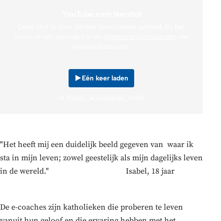
YouTube.com leerstof
Deze stof is door derden beschikbaar gesteld. Bij het
inzien ervan, aanvaard je de
Algemene voorwaarden
van
www.youtube.com.
Eén keer laden
of %alles_accepteren_link%
"Het heeft mij een duidelijk beeld gegeven van waar ik
sta in mijn leven; zowel geestelijk als mijn dagelijks leven
in de wereld." Isabel, 18 jaar
De e-coaches zijn katholieken die proberen te leven
vanuit hun geloof en die ervaring hebben met het