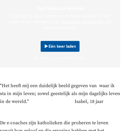
YouTube.com leerstof
Deze stof is door derden beschikbaar gesteld. Bij het
inzien ervan, aanvaard je de
Algemene voorwaarden
van
www.youtube.com.
Eén keer laden
of %alles_accepteren_link%
"Het heeft mij een duidelijk beeld gegeven van waar ik
sta in mijn leven; zowel geestelijk als mijn dagelijks leven
in de wereld." Isabel, 18 jaar
De e-coaches zijn katholieken die proberen te leven
vanuit hun geloof en die ervaring hebben met het